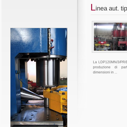
L
inea aut. ti
La LDP120MN/3/PR/D è
produzione di par
dimensioni in ...