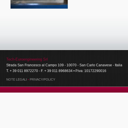
Tech-Euroengineering Srl
Strada San Francesco al Campo 109 - 10070 - San Carlo Canavese - Italia
T. + 39 011 8972270 - F. + 39 011 8968634 • P.iva: 10172290016
NOTE LEGALI
•
PRIVACY/POLICY