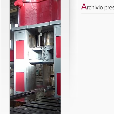
A
rchivio pr