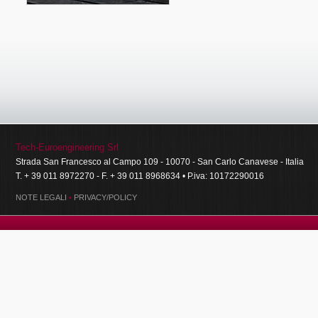
Tech-Euroengineering Srl
Strada San Francesco al Campo 109 - 10070 - San Carlo Canavese - Italia
T. + 39 011 8972270 - F. + 39 011 8968634 • P.iva: 10172290016
NOTE LEGALI
•
PRIVACY/POLICY