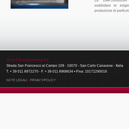
La DMP1000/03/R (
soddisfare le esige
produzione di particolar
Tech-Euroengineering Srl
Strada San Francesco al Campo 109 - 10070 - San Carlo Canavese - Italia
T. + 39 011 8972270 - F. + 39 011 8968634 • P.iva: 10172290016
NOTE LEGALI
•
PRIVACY/POLICY