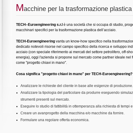
M
acchine per la trasformazione plastica 
TECH–Euroengineering s.r.l
è una società che si occupa di studio, proge
macchinari specifici per la trasformazione plastica dell’acciaio.
TECH-
Euroengineering
vanta un know-how specifico nella trasformazion
dedicato notevoli risorse nel campo specifico della ricerca e sviluppo indi
acciaio (con speciale riferimento ai mercati del settore petrolifero, off-s
energia), oggi l'azienda si propone sul mercato come partner ideale nel f
come "progetto chiavi in mano".
Cosa significa "progetto chiavi in mano" per TECH-Euroengineering?
Analizzare le richieste del cliente in base alle esigenze di produzione.
Analizzare la tipologia del particolare da produrre eseguendo simulazi
strumenti presenti sul mercato.
Eseguire lo studio di fattibilità in ottemperanza alla richiesta di tempi 
Creare un avanprogetto della macchina e/o macchine da fornire.
Formulare una regolare offerta economica.
Costruire i macchinari secondo le specifiche concordate e le normative