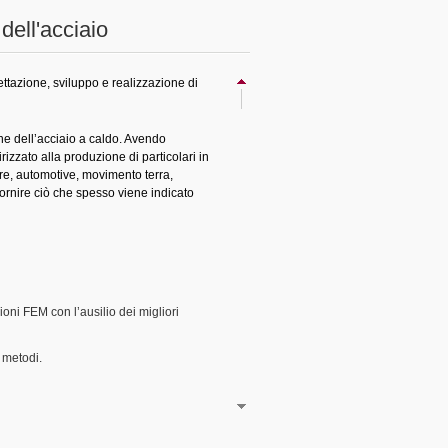
dell'acciaio
ttazione, sviluppo e realizzazione di
e dell’acciaio a caldo. Avendo
rizzato alla produzione di particolari in
hore, automotive, movimento terra,
ornire ciò che spesso viene indicato
oni FEM con l’ausilio dei migliori
e metodi.
 europee vigenti, utilizzando i